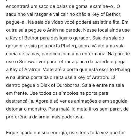
encontrará um saco de balas de goma, examine-o . O
saquinho vai rasgar e vai cair no chão a Key of Bethor,
pegue-a . Na sala de vídeo você poderá assistir a fita. Em
outra sala pegue o Ankh na parede. Nesse local ainda use
a Key of Bethor para desligar o gerador. Saia da sala do
gerador e saia pela porta Phaleg, agora vá até uma sala
cheia de camas, parecida com uma enfermaria. Na parede
use o Screwdriver para retirar a placa da parede e pegar
a Key of Aratron. Volte até a porta que está escrito Phaleg
e na última porta da direita use a Key of Aratron. Lá
dentro pegue o Disk of Ouroboros. Saia e entre na sala
em frente. Use todos os símbolos na porta para
destrancá-la. Agora é só ver as animações e em seguida
detonar o monstro. Para matá-lo meta tiros sem parar, de
preferência da arma mais poderosa.
Fique ligado em sua energia, use itens toda vez que for