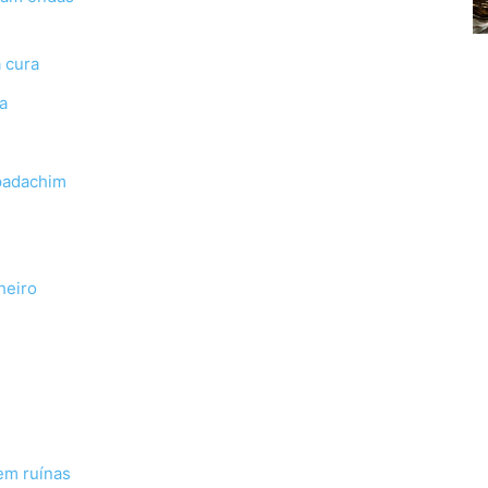
 cura
a
padachim
heiro
em ruínas