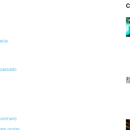
C
acia
 passado
contram)
nam ondas