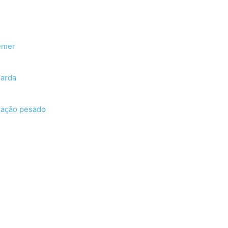
emer
uarda
ração pesado