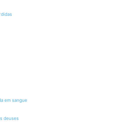
rdidas
s
da em sangue
os deuses