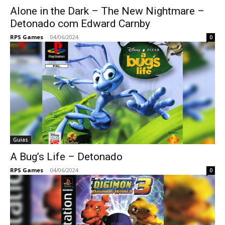
Alone in the Dark – The New Nightmare –
Detonado com Edward Carnby
RPS Games
-
04/06/2024
0
Guias
A Bug’s Life – Detonado
RPS Games
-
04/06/2024
0