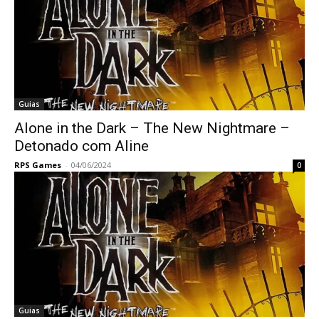
Guias
Alone in the Dark – The New Nightmare –
Detonado com Aline
RPS Games
-
04/06/2024
0
Guias