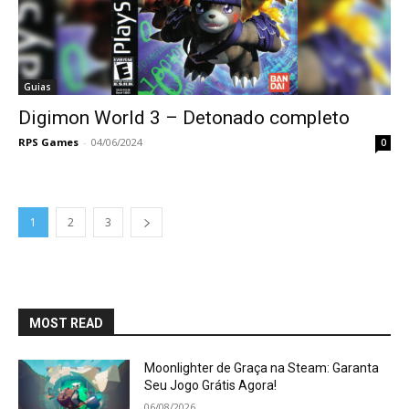
Guias
Digimon World 3 – Detonado completo
RPS Games
-
04/06/2024
0
1
2
3
MOST READ
Moonlighter de Graça na Steam: Garanta
Seu Jogo Grátis Agora!
06/08/2026