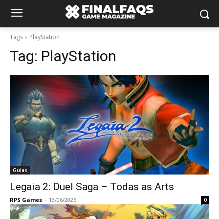
Tags
PlayStation
Tag:
PlayStation
Guias
Legaia 2: Duel Saga – Todas as Arts
RPS Games
-
13/06/2025
0