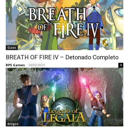
Guias
BREATH OF FIRE IV – Detonado Completo
RPS Games
-
04/02/2025
0
Artigos