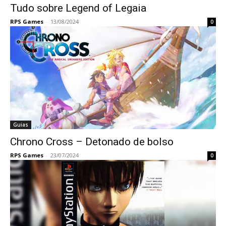
Tudo sobre Legend of Legaia
RPS Games
-
13/08/2024
0
Guias
Chrono Cross – Detonado de bolso
RPS Games
-
23/07/2024
0