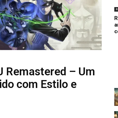
R
R
a
c
U Remastered – Um
ido com Estilo e