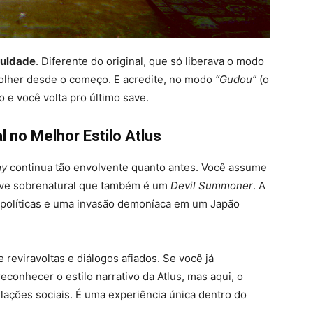
culdade
. Diferente do original, que só liberava o modo
scolher desde o começo. E acredite, no modo
“Gudou”
(o
o e você volta pro último save.
l no Melhor Estilo Atlus
my
continua tão envolvente quanto antes. Você assume
ive sobrenatural que também é um
Devil Summoner
. A
s políticas e uma invasão demoníaca em um Japão
 reviravoltas e diálogos afiados. Se você já
 reconhecer o estilo narrativo da Atlus, mas aqui, o
ações sociais. É uma experiência única dentro do