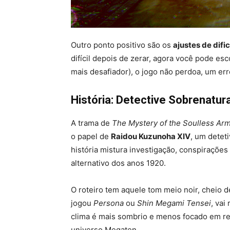
Outro ponto positivo são os
ajustes de difi
difícil depois de zerar, agora você pode e
mais desafiador), o jogo não perdoa, um err
História: Detective Sobrenatura
A trama de
The Mystery of the Soulless Ar
o papel de
Raidou Kuzunoha XIV
, um detet
história mistura investigação, conspiraçõe
alternativo dos anos 1920.
O roteiro tem aquele tom meio noir, cheio de
jogou
Persona
ou
Shin Megami Tensei
, vai
clima é mais sombrio e menos focado em rel
universo Megaten.