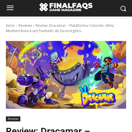
Início
Reviews
Review: Dracamar – Plataforma Colorido, Alma
Mediterrânea e um Punhado de Escorregões...
Reviews
Review: Dracamar –