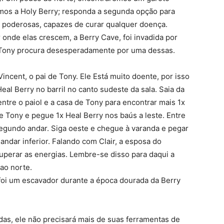
os a Holy Berry; responda a segunda opção para
r poderosas, capazes de curar qualquer doença.
r onde elas crescem, a Berry Cave, foi invadida por
 Tony procura desesperadamente por uma dessas.
incent, o pai de Tony. Ele Está muito doente, por isso
eal Berry no barril no canto sudeste da sala. Saia da
ntre o paiol e a casa de Tony para encontrar mais 1x
e Tony e pegue 1x Heal Berry nos baús a leste. Entre
segundo andar. Siga oeste e chegue à varanda e pegar
o andar inferior. Falando com Clair, a esposa do
cuperar as energias. Lembre-se disso para daqui a
ao norte.
foi um escavador durante a época dourada da Berry
as, ele não precisará mais de suas ferramentas de