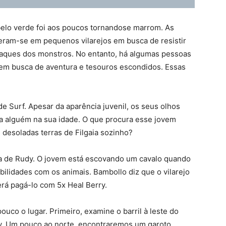
elo verde foi aos poucos tornandose marrom. As
ram-se em pequenos vilarejos em busca de resistir
ataques dos monstros. No entanto, há algumas pessoas
em busca de aventura e tesouros escondidos. Essas
de Surf. Apesar da aparência juvenil, os seus olhos
a alguém na sua idade. O que procura esse jovem
s desoladas terras de Filgaia sozinho?
a de Rudy. O jovem está escovando um cavalo quando
lidades com os animais. Bambollo diz que o vilarejo
erá pagá-lo com 5x Heal Berry.
uco o lugar. Primeiro, examine o barril à leste do
rry. Um pouco ao norte, encontraremos um garoto