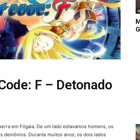
N
M
G
 Code: F – Detonado
erra em Filgaia. De um lado estavamos homens, os
os demônios. Durante muitos anos, os dois lados