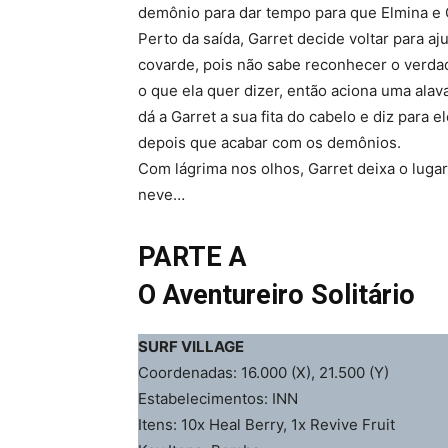
demônio para dar tempo para que Elmina e G
Perto da saída, Garret decide voltar para 
covarde, pois não sabe reconhecer o verdad
o que ela quer dizer, então aciona uma alav
dá a Garret a sua fita do cabelo e diz para e
depois que acabar com os demônios.
Com lágrima nos olhos, Garret deixa o luga
neve…
PARTE A
O Aventureiro Solitário
SURF VILLAGE
Coordenadas: 16.000 (X), 21.500 (Y)
Estabelecimentos: INN
Itens: 10x Heal Berry, 1x Revive Fruit