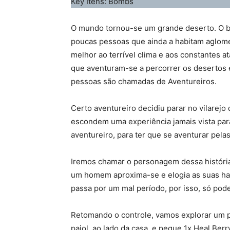
Key Itens: Bombs
O mundo tornou-se um grande deserto. O b
poucas pessoas que ainda a habitam aglome
melhor ao terrível clima e aos constantes 
que aventuram-se a percorrer os desertos 
pessoas são chamadas de Aventureiros.
Certo aventureiro decidiu parar no vilarejo 
escondem uma experiência jamais vista par
aventureiro, para ter que se aventurar pela
Iremos chamar o personagem dessa históri
um homem aproxima-se e elogia as suas habi
passa por um mal período, por isso, só pod
Retomando o controle, vamos explorar um po
paiol, ao lado da casa, e pegue 1x Heal Be