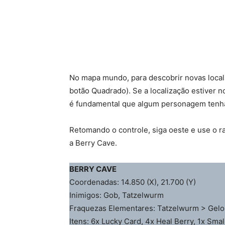
No mapa mundo, para descobrir novas locali
botão Quadrado). Se a localização estiver no
é fundamental que algum personagem tenha 
Retomando o controle, siga oeste e use o 
a Berry Cave.
BERRY CAVE
Coordenadas: 14.850 (X), 21.700 (Y)
Inimigos: Gob, Tatzelwurm
Fraquezas Elementares: Tatzelwurm > Gelo
Itens: 6x Lucky Card, 4x Heal Berry, 1x Smal