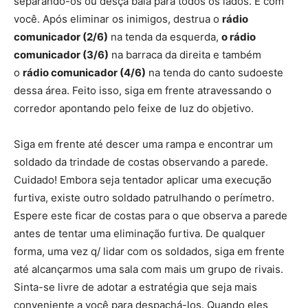
separando-os ou desça bala para todos os lados. É com
você. Após eliminar os inimigos, destrua o
rádio
comunicador (2/6)
na tenda da esquerda,
o rádio
comunicador (3/6)
na barraca da direita e também
o
rádio comunicador (4/6)
na tenda do canto sudoeste
dessa área. Feito isso, siga em frente atravessando o
corredor apontando pelo feixe de luz do objetivo.
Siga em frente até descer uma rampa e encontrar um
soldado da trindade de costas observando a parede.
Cuidado! Embora seja tentador aplicar uma execução
furtiva, existe outro soldado patrulhando o perímetro.
Espere este ficar de costas para o que observa a parede
antes de tentar uma eliminação furtiva. De qualquer
forma, uma vez q/ lidar com os soldados, siga em frente
até alcançarmos uma sala com mais um grupo de rivais.
Sinta-se livre de adotar a estratégia que seja mais
conveniente a você para despachá-los. Quando eles