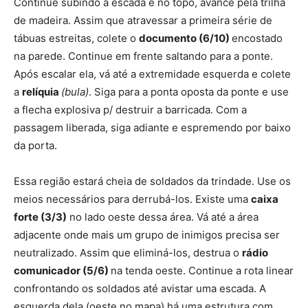
Continue subindo a escada e no topo, avance pela trilha
de madeira. Assim que atravessar a primeira série de
tábuas estreitas, colete o
documento (6/10)
encostado
na parede. Continue em frente saltando para a ponte.
Após escalar ela, vá até a extremidade esquerda e colete
a
relíquia
(bula)
. Siga para a ponta oposta da ponte e use
a flecha explosiva p/ destruir a barricada. Com a
passagem liberada, siga adiante e espremendo por baixo
da porta.
Essa região estará cheia de soldados da trindade. Use os
meios necessários para derrubá-los. Existe uma
caixa
forte (3/3)
no lado oeste dessa área. Vá até a área
adjacente onde mais um grupo de inimigos precisa ser
neutralizado. Assim que eliminá-los, destrua o
rádio
comunicador (5/6)
na tenda oeste. Continue a rota linear
confrontando os soldados até avistar uma escada. A
esquerda dela (oeste no mapa) há uma estrutura com