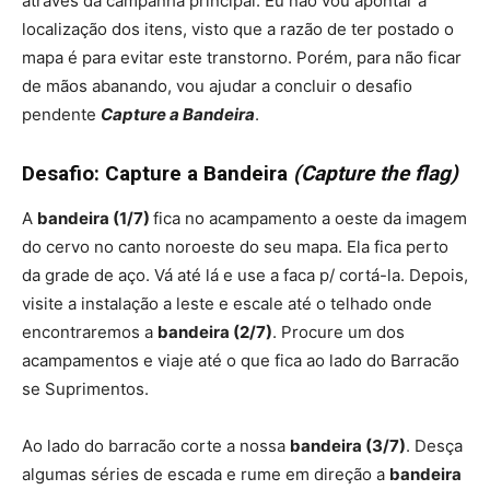
através da campanha principal. Eu não vou apontar a
localização dos itens, visto que a razão de ter postado o
mapa é para evitar este transtorno. Porém, para não ficar
de mãos abanando, vou ajudar a concluir o desafio
pendente
Capture a Bandeira
.
Desafio: Capture a Bandeira
(Capture the flag)
A
bandeira (1/7)
fica no acampamento a oeste da imagem
do cervo no canto noroeste do seu mapa. Ela fica perto
da grade de aço. Vá até lá e use a faca p/ cortá-la. Depois,
visite a instalação a leste e escale até o telhado onde
encontraremos a
bandeira (2/7)
. Procure um dos
acampamentos e viaje até o que fica ao lado do Barracão
se Suprimentos.
Ao lado do barracão corte a nossa
bandeira (3/7)
. Desça
algumas séries de escada e rume em direção a
bandeira