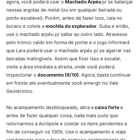
agora, você poderá usar o
Machado Arpéu
p/ se balançar
nessas argolas de metal (ou em qualquer beirada ou
ponto escalável). Porém, antes de fazer isso, caia no
buraco e colete a
mochila do explorador
. Suba e então,
use o machado arpéu p/ saltar ao outro lado. Atravesse
pelo tronco caído em forma de ponte e o jogo informará
que Lara poderá usar o machado arpéu p/ se agarrar nas
beiradas inatingíveis. Assim que fizer isso e escalar,
visite a área imediata a direita, onde você poderá
inspecionar o
documento (9/10)
. Agora, basta continuar
em frente até eventualmente você emergir no Vale
Geotérmico.
No acampamento desbloqueado, abra a
caixa forte
e
antes de fazer qualquer coisa, nada mais justo que
retornarmos à Acrópole e coletar os itens pendentes a
fim de conseguir os 100%. Use o acampamento e viaje
rapidamente para a área do primeiro acampamento da