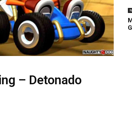
N
M
G
ing – Detonado