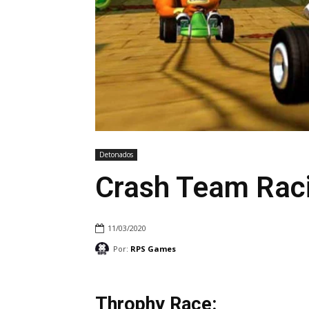
Detonados
Crash Team Rac
11/03/2020
Por:
RPS Games
Throphy Race: