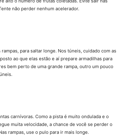
 alto o número de frutas coletadas. Evite sair nas
. Tente não perder nenhum acelerador.
rampas, para saltar longe. Nos túneis, cuidado com as
posto ao que elas estão e aí prepare armadilhas para
res bem perto de uma grande rampa, outro um pouco
úneis.
lantas carnívoras. Como a pista é muito ondulada e o
egue muita velocidade, a chance de você se perder o
 Nas rampas, use o pulo para ir mais longe.