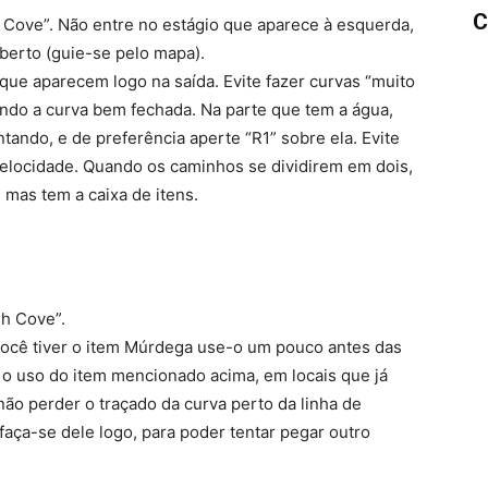
C
 Cove”. Não entre no estágio que aparece à esquerda,
aberto (guie-se pelo mapa).
que aparecem logo na saída. Evite fazer curvas “muito
endo a curva bem fechada. Na parte que tem a água,
tando, e de preferência aperte “R1” sobre ela. Evite
 velocidade. Quando os caminhos se dividirem em dois,
, mas tem a caixa de itens.
sh Cove”.
você tiver o item Múrdega use-o um pouco antes das
 o uso do item mencionado acima, em locais que já
não perder o traçado da curva perto da linha de
aça-se dele logo, para poder tentar pegar outro