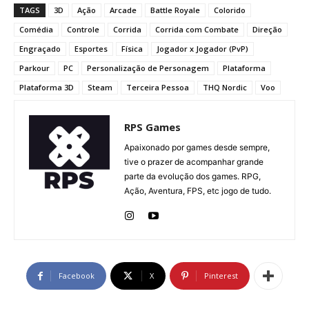
TAGS
3D
Ação
Arcade
Battle Royale
Colorido
Comédia
Controle
Corrida
Corrida com Combate
Direção
Engraçado
Esportes
Física
Jogador x Jogador (PvP)
Parkour
PC
Personalização de Personagem
Plataforma
Plataforma 3D
Steam
Terceira Pessoa
THQ Nordic
Voo
RPS Games
Apaixonado por games desde sempre,
tive o prazer de acompanhar grande
parte da evolução dos games. RPG,
Ação, Aventura, FPS, etc jogo de tudo.
Facebook
X
Pinterest