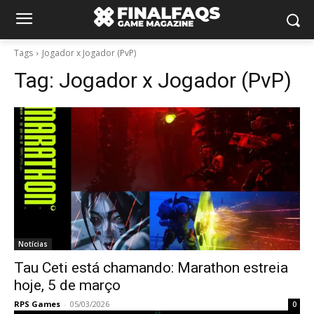
Tags
Jogador x Jogador (PvP)
Tag:
Jogador x Jogador (PvP)
Notícias
Tau Ceti está chamando: Marathon estreia
hoje, 5 de março
RPS Games
-
05/03/2026
0