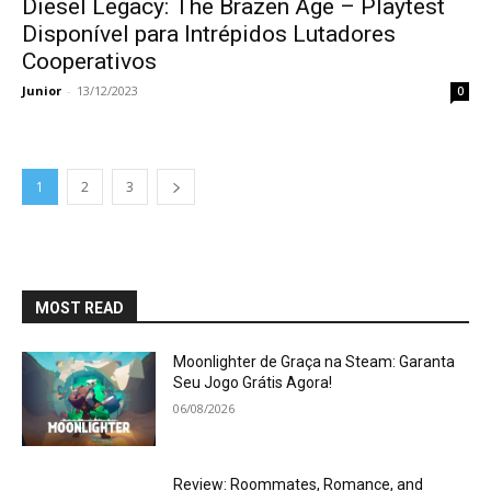
Diesel Legacy: The Brazen Age – Playtest
Disponível para Intrépidos Lutadores
Cooperativos
Junior
-
13/12/2023
0
1
2
3
MOST READ
Moonlighter de Graça na Steam: Garanta
Seu Jogo Grátis Agora!
06/08/2026
Review: Roommates, Romance, and