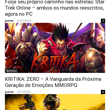
Forje seu próprio caminho nas estrelas: Star
Trek Online – ambos os mundos reescritos,
agora no PC
Junior
-
23/01/2024
0
Notícias
KRITIKA: ZERO – A Vanguarda da Próxima
Geração de Emoções MMORPG
Junior
-
29/12/2023
0