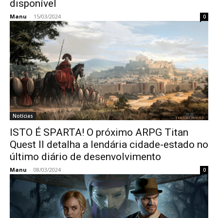
disponível
Manu
-
15/03/2024
0
Notícias
ISTO É SPARTA! O próximo ARPG Titan
Quest II detalha a lendária cidade-estado no
último diário de desenvolvimento
Manu
-
08/03/2024
0