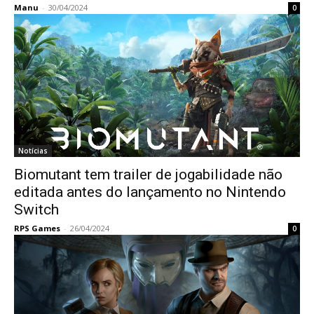
Manu
-
30/04/2024
0
Notícias
Biomutant tem trailer de jogabilidade não
editada antes do lançamento no Nintendo
Switch
RPS Games
-
26/04/2024
0