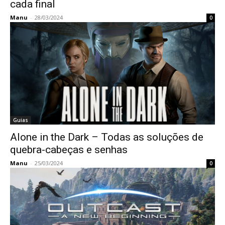
cada final
Manu
-
28/03/2024
0
Guias
Alone in the Dark – Todas as soluções de
quebra-cabeças e senhas
Manu
-
25/03/2024
0