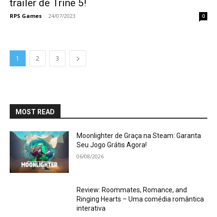
trailer de Trine 5!
RPS Games
-
24/07/2023
0
1
2
3
MOST READ
Moonlighter de Graça na Steam: Garanta
Seu Jogo Grátis Agora!
06/08/2026
Review: Roommates, Romance, and
Ringing Hearts – Uma comédia romântica
interativa