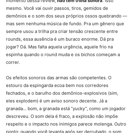
momento dessa review,
não tem trilha sonora
. Isso
mesmo. Você vai ouvir passos, tiros, gemidos de
demônios e o som dos seus próprios ossos quebrando —
mas sem nenhuma música de fundo. Pra um gênero que
sempre usou a trilha pra criar tensão crescente entre
rounds, essa ausência é um buraco enorme. Dá pra
jogar? Dá. Mas falta aquela urgência, aquele frio na
espinha quando o round muda e os bichos começam a
correr.
Os efeitos sonoros das armas são competentes. O
estouro da espingarda ecoa bem nos corredores
fechados, e o barulho dos demônios-explosivos (sim,
eles explodem) é um aviso sonoro decente. Já a
granada… bom, a granada está “yucky”, como um jogador
descreveu. O som dela é fraco, a explosão não impõe
respeito e o impacto nos inimigos parece molenga. Outro
ponto: quando você levanta após ser derrubado, o som