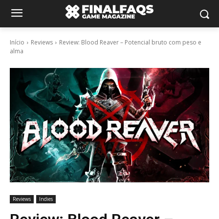
Início
Reviews
Review: Blood Reaver – Potencial bruto com peso e
alma
Reviews
Indies