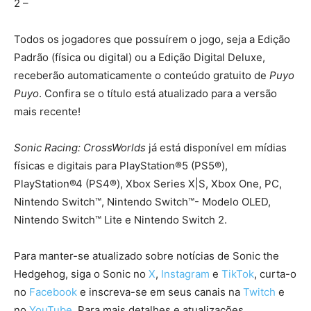
2 –
Todos os jogadores que possuírem o jogo, seja a Edição
Padrão (física ou digital) ou a Edição Digital Deluxe,
receberão automaticamente o conteúdo gratuito de
Puyo
Puyo
. Confira se o título está atualizado para a versão
mais recente!
Sonic Racing: CrossWorlds
já está disponível em mídias
físicas e digitais para PlayStation®5 (PS5®),
PlayStation®4 (PS4®), Xbox Series X|S, Xbox One, PC,
Nintendo Switch™, Nintendo Switch™- Modelo OLED,
Nintendo Switch™ Lite e Nintendo Switch 2.
Para manter-se atualizado sobre notícias de Sonic the
Hedgehog, siga o Sonic no
X
,
Instagram
e
TikTok
, curta-o
no
Facebook
e inscreva-se em seus canais na
Twitch
e
no
YouTube
. Para mais detalhes e atualizações