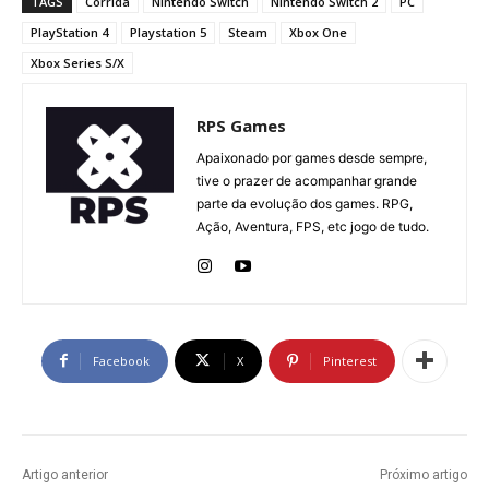
TAGS
Corrida
Nintendo Switch
Nintendo Switch 2
PC
PlayStation 4
Playstation 5
Steam
Xbox One
Xbox Series S/X
RPS Games
Apaixonado por games desde sempre,
tive o prazer de acompanhar grande
parte da evolução dos games. RPG,
Ação, Aventura, FPS, etc jogo de tudo.
Facebook
X
Pinterest
Artigo anterior
Próximo artigo