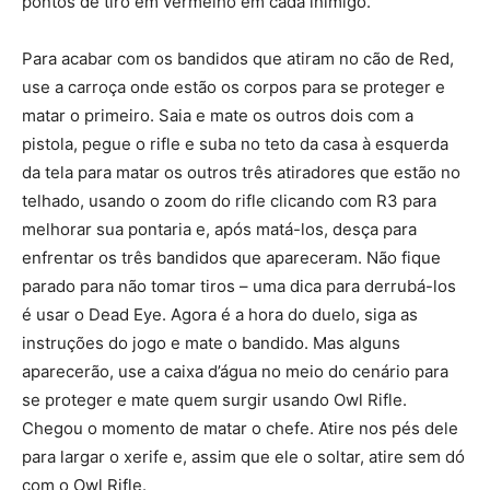
pontos de tiro em vermelho em cada inimigo.
Para acabar com os bandidos que atiram no cão de Red,
use a carroça onde estão os corpos para se proteger e
matar o primeiro. Saia e mate os outros dois com a
pistola, pegue o rifle e suba no teto da casa à esquerda
da tela para matar os outros três atiradores que estão no
telhado, usando o zoom do rifle clicando com R3 para
melhorar sua pontaria e, após matá-los, desça para
enfrentar os três bandidos que apareceram. Não fique
parado para não tomar tiros – uma dica para derrubá-los
é usar o Dead Eye. Agora é a hora do duelo, siga as
instruções do jogo e mate o bandido. Mas alguns
aparecerão, use a caixa d’água no meio do cenário para
se proteger e mate quem surgir usando Owl Rifle.
Chegou o momento de matar o chefe. Atire nos pés dele
para largar o xerife e, assim que ele o soltar, atire sem dó
com o Owl Rifle.