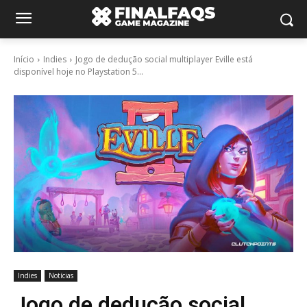
Início
Indies
Jogo de dedução social multiplayer Eville está
disponível hoje no Playstation 5...
Indies
Notícias
Jogo de dedução social