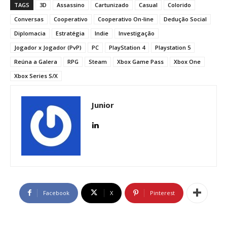
TAGS
3D
Assassino
Cartunizado
Casual
Colorido
Conversas
Cooperativo
Cooperativo On-line
Dedução Social
Diplomacia
Estratégia
Indie
Investigação
Jogador x Jogador (PvP)
PC
PlayStation 4
Playstation 5
Reúna a Galera
RPG
Steam
Xbox Game Pass
Xbox One
Xbox Series S/X
Junior
Facebook
X
Pinterest