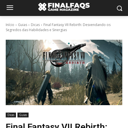
Início
Guias
Dicas
Final Fantasy VII Rebirth: Desvendando os
Segredos das Habilidades e Sinergias
Dicas
Guias
Final Fantasy VII Rebirth: