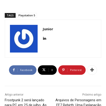
TAGS
Playstation 5
Junior
Facebook
X
Pinterest
Artigo anterior
Próximo artigo
Frostpunk 2 será lançado
Arquivos de Personagens em
para PC em 25 de julho; As
FF7 Rebirth: Uma Explanação