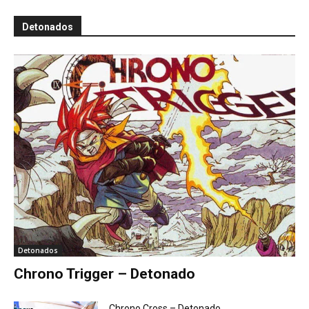
Detonados
Detonados
Chrono Trigger – Detonado
Chrono Cross – Detonado