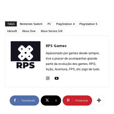
TAGS
Nintendo Switch
PC
PlayStation 4
Playstation 5
Ubisoft
Xbox One
Xbox Series S/X
RPS Games
Apaixonado por games desde sempre,
tive o prazer de acompanhar grande
parte da evolução dos games. RPG,
Ação, Aventura, FPS, etc jogo de tudo.
Facebook
X
Pinterest