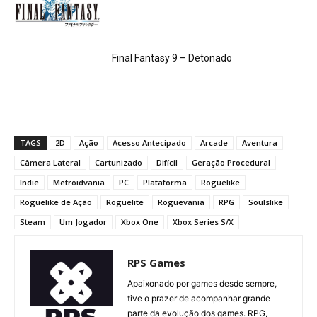
Final Fantasy 9 – Detonado
TAGS
2D
Ação
Acesso Antecipado
Arcade
Aventura
Câmera Lateral
Cartunizado
Difícil
Geração Procedural
Indie
Metroidvania
PC
Plataforma
Roguelike
Roguelike de Ação
Roguelite
Roguevania
RPG
Soulslike
Steam
Um Jogador
Xbox One
Xbox Series S/X
RPS Games
Apaixonado por games desde sempre,
tive o prazer de acompanhar grande
parte da evolução dos games. RPG,