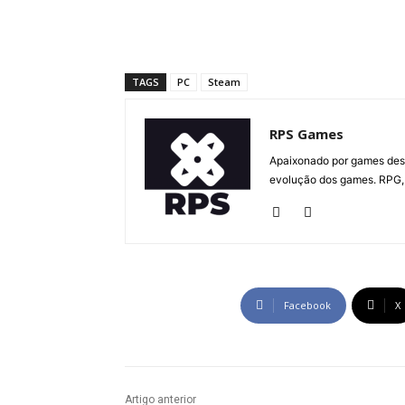
TAGS
PC
Steam
RPS Games
Apaixonado por games desd
evolução dos games. RPG, 
Facebook
X
Artigo anterior