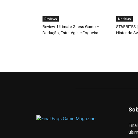
Reviews
Notícias
Review: Ultimate Guess Game –
STARBITES j
Dedução, Estratégia e Fogueira
Nintendo Sw
Sob
Fina
últi