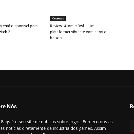
Reviews
á está disponível para
Review: Atomic Owl – Um
itch 2
plataformer vibrante com altos e
baixos
re Nós
R
l Faqs é o seu site de notícias sobre jogos. Fornecemos as
mas notícias diretamente da indústria dos games. Assim