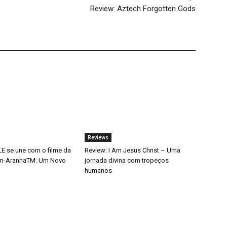
Review: Aztech Forgotten Gods
Reviews
 se une com o filme da
Review: I Am Jesus Christ – Uma
m-AranhaTM: Um Novo
jornada divina com tropeços
humanos