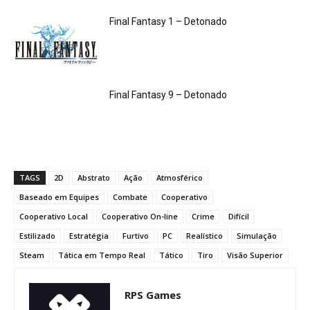
Final Fantasy 1 – Detonado
Final Fantasy 9 – Detonado
TAGS
2D
Abstrato
Ação
Atmosférico
Baseado em Equipes
Combate
Cooperativo
Cooperativo Local
Cooperativo On-line
Crime
Difícil
Estilizado
Estratégia
Furtivo
PC
Realístico
Simulação
Steam
Tática em Tempo Real
Tático
Tiro
Visão Superior
RPS Games