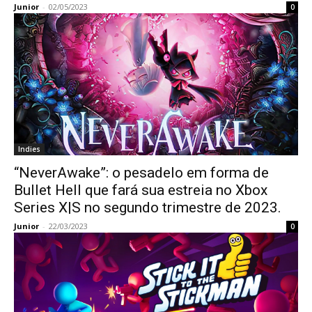
Junior
-
02/05/2023
0
Indies
“NeverAwake”: o pesadelo em forma de
Bullet Hell que fará sua estreia no Xbox
Series X|S no segundo trimestre de 2023.
Junior
-
22/03/2023
0