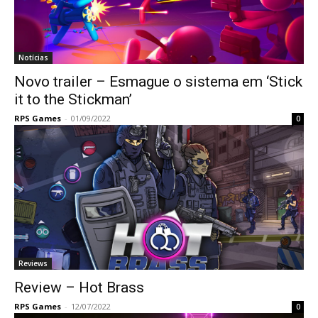
Notícias
Novo trailer – Esmague o sistema em ‘Stick
it to the Stickman’
RPS Games
-
01/09/2022
0
Reviews
Review – Hot Brass
RPS Games
-
12/07/2022
0