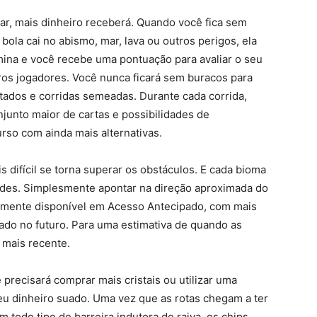
ar, mais dinheiro receberá. Quando você fica sem
bola cai no abismo, mar, lava ou outros perigos, ela
mina e você recebe uma pontuação para avaliar o seu
s jogadores. Você nunca ficará sem buracos para
mitados e corridas semeadas. Durante cada corrida,
junto maior de cartas e possibilidades de
rso com ainda mais alternativas.
s difícil se torna superar os obstáculos. E cada bioma
dades. Simplesmente apontar na direção aproximada do
ualmente disponível em Acesso Antecipado, com mais
jado no futuro. Para uma estimativa de quando as
 mais recente.
 precisará comprar mais cristais ou utilizar uma
eu dinheiro suado. Uma vez que as rotas chegam a ter
todo tipo de barreira indutora de raiva, os chips