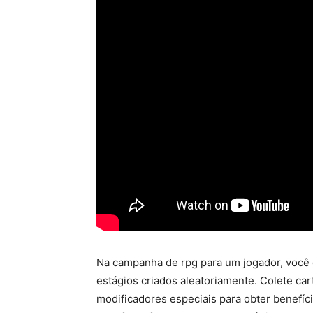
Na campanha de rpg para um jogador, você 
estágios criados aleatoriamente. Colete car
modificadores especiais para obter benefí