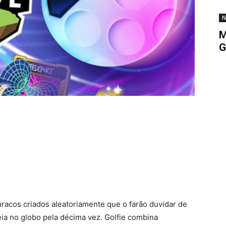
N
M
G
racos criados aleatoriamente que o farão duvidar de
eia no globo pela décima vez. Golfie combina