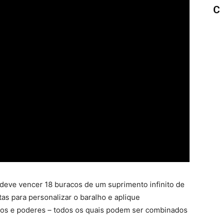
C
deve vencer 18 buracos de um suprimento infinito de
tas para personalizar o baralho e aplique
cios e poderes – todos os quais podem ser combinados