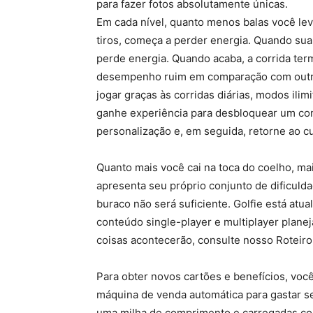
para fazer fotos absolutamente únicas.
Em cada nível, quanto menos balas você lev
tiros, começa a perder energia. Quando sua 
perde energia. Quando acaba, a corrida ter
desempenho ruim em comparação com outro
jogar graças às corridas diárias, modos ili
ganhe experiência para desbloquear um con
personalização e, em seguida, retorne ao cu
Quanto mais você cai na toca do coelho, mai
apresenta seu próprio conjunto de dificul
buraco não será suficiente. Golfie está at
conteúdo single-player e multiplayer plane
coisas acontecerão, consulte nosso Roteiro
Para obter novos cartões e benefícios, você
máquina de venda automática para gastar s
uma milha de comprimento e carregadas com 