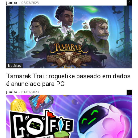
Junior
-
06/03/2023
0
Notícias
Tamarak Trail: roguelike baseado em dados
é anunciado para PC
Junior
-
01/03/2023
0