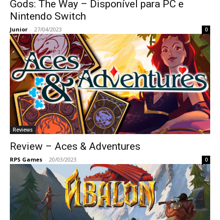
Gods: The Way – Disponível para PC e
Nintendo Switch
Junior
-
27/04/2023
0
Reviews
Review – Aces & Adventures
RPS Games
-
20/03/2023
0