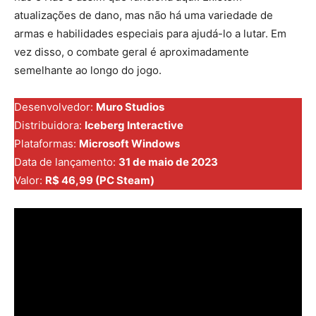
atualizações de dano, mas não há uma variedade de
armas e habilidades especiais para ajudá-lo a lutar. Em
vez disso, o combate geral é aproximadamente
semelhante ao longo do jogo.
Desenvolvedor:
Muro Studios
Distribuidora:
Iceberg Interactive
Plataformas:
Microsoft Windows
Data de lançamento:
31 de maio de 2023
Valor:
R$ 46,99 (PC Steam)