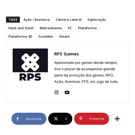
TAGS
Ação / Aventura
Câmera Lateral
Exploração
Hack and Slash
Metroidvania
PC
Plataforma
Plataforma 2D
Soulslike
Steam
RPS Games
Apaixonado por games desde sempre,
tive o prazer de acompanhar grande
parte da evolução dos games. RPG,
Ação, Aventura, FPS, etc jogo de tudo.
Facebook
X
Pinterest