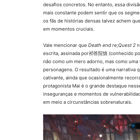
desafios concretos. No entanto, essa divi
mais constante podem sentir que os segme
os fãs de histórias densas talvez achem qu
em momentos cruciais.
Vale mencionar que
Death end re;Quest 2
n
escrita, assinada por祁答院慎 (conhecido por
não como um mero adorno, mas como uma fe
personagens. O resultado é uma narrativa
cativante, ainda que ocasionalmente recorra
protagonista Mai é o grande destaque ness
inseguranças e momentos de vulnerabilid
em meio a circunstâncias sobrenaturais.