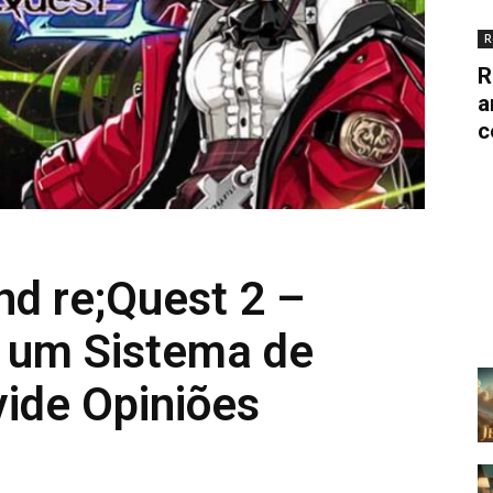
R
R
a
c
nd re;Quest 2 –
e um Sistema de
ide Opiniões