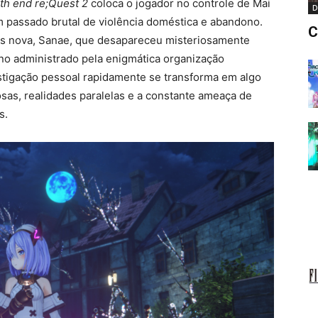
th end re;Quest 2
coloca o jogador no controle de Mai
D
passado brutal de violência doméstica e abandono.
C
ais nova, Sanae, que desapareceu misteriosamente
no administrado pela enigmática organização
tigação pessoal rapidamente se transforma em algo
sas, realidades paralelas e a constante ameaça de
s.