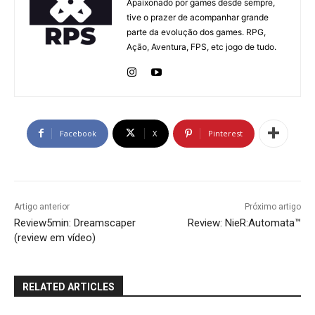
Apaixonado por games desde sempre,
tive o prazer de acompanhar grande
parte da evolução dos games. RPG,
Ação, Aventura, FPS, etc jogo de tudo.
Facebook
X
Pinterest
Artigo anterior
Próximo artigo
Review5min: Dreamscaper
Review: NieR:Automata™
(review em vídeo)
RELATED ARTICLES