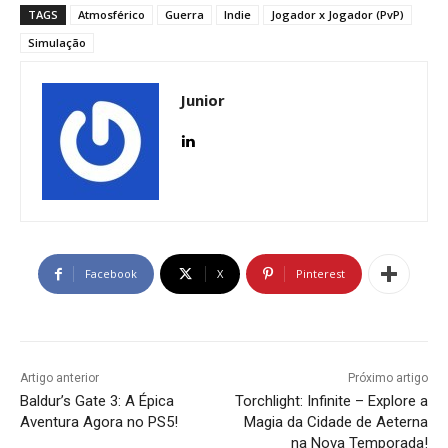
TAGS
Atmosférico
Guerra
Indie
Jogador x Jogador (PvP)
Simulação
Junior
Facebook
X
Pinterest
Artigo anterior
Próximo artigo
Baldur’s Gate 3: A Épica
Torchlight: Infinite – Explore a
Aventura Agora no PS5!
Magia da Cidade de Aeterna
na Nova Temporada!