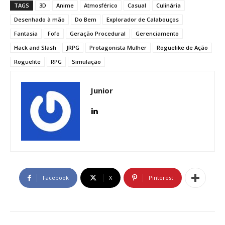
TAGS
3D
Anime
Atmosférico
Casual
Culinária
Desenhado à mão
Do Bem
Explorador de Calabouços
Fantasia
Fofo
Geração Procedural
Gerenciamento
Hack and Slash
JRPG
Protagonista Mulher
Roguelike de Ação
Roguelite
RPG
Simulação
Junior
Facebook
X
Pinterest