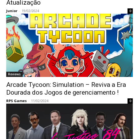
Atualização
Junior
-
19/02/2024
0
Reviews
Arcade Tycoon: Simulation – Reviva a Era
Dourada dos Jogos de gerenciamento !
RPS Games
-
11/02/2024
0