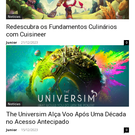
Notícias
Redescubra os Fundamentos Culinários
com Cuisineer
Junior
-
21/12/2023
0
Notícias
The Universim Alça Voo Após Uma Década
no Acesso Antecipado
Junior
-
15/12/2023
0