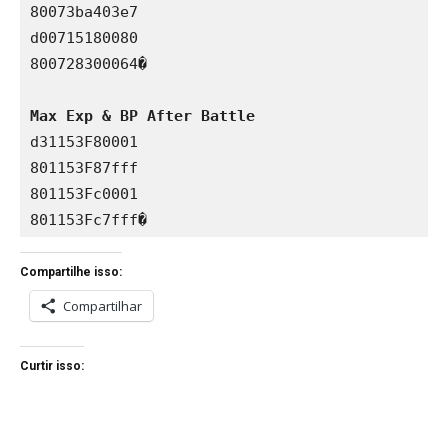
80073ba403e7

d00715180080

800728300064�

Max Exp & BP After Battle
d31153F80001

801153F87fff

801153Fc0001

801153Fc7fff�
Compartilhe isso:
Compartilhar
Curtir isso: