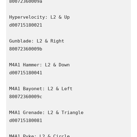
80072360009a

Hypervelocity: L2 & Up

d00715180021

Gunblade: L2 & Right

80072360009b

M4A1 Hammer: L2 & Down

d00715180041

M4A1 Bayonet: L2 & Left

80072360009c

M4A1 Grenade: L2 & Triangle

d00715180081

M4A1 Pyke: L2 & Circle
