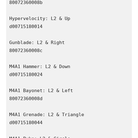
80072360008b

Hypervelocity: L2 & Up

d00715180014

Gunblade: L2 & Right

80072360008c

M4A1 Hammer: L2 & Down

d00715180024

M4A1 Bayonet: L2 & Left

80072360008d

M4A1 Grenade: L2 & Triangle

d00715180044
