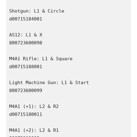
Shotgun: L1 & Circle

d00715184001

AS12: L1 & X

800723600098

M4A1 Rifle: L1 & Square

d00715188001

Light Machine Gun: L1 & Start

800723600099

M4A1 (+1): L2 & R2

d00715180011

M4A1 (+2): L2 & R1
