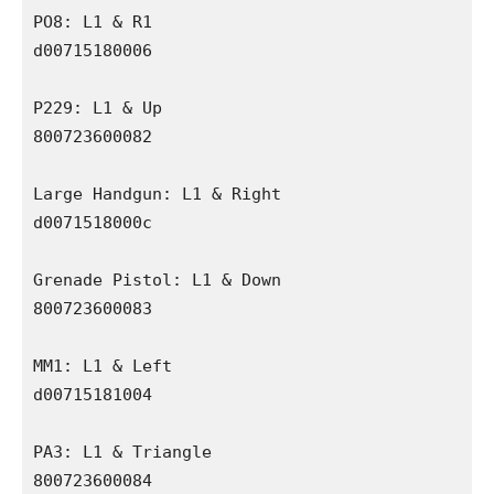
PO8: L1 & R1

d00715180006

P229: L1 & Up

800723600082

Large Handgun: L1 & Right

d0071518000c

Grenade Pistol: L1 & Down

800723600083

MM1: L1 & Left

d00715181004

PA3: L1 & Triangle

800723600084
