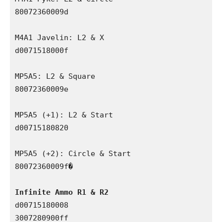
80072360009d

M4A1 Javelin: L2 & X

d0071518000f

MP5A5: L2 & Square

80072360009e

MP5A5 (+1): L2 & Start

d00715180820

MP5A5 (+2): Circle & Start

80072360009f�

Infinite Ammo R1 & R2
d00715180008

3007280900ff
