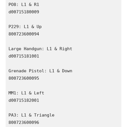
PO8: L1 & R1

d00715180009

P229: L1 & Up

800723600094

Large Handgun: L1 & Right

d00715181001

Grenade Pistol: L1 & Down

800723600095

MM1: L1 & Left

d00715182001

PA3: L1 & Triangle

800723600096
