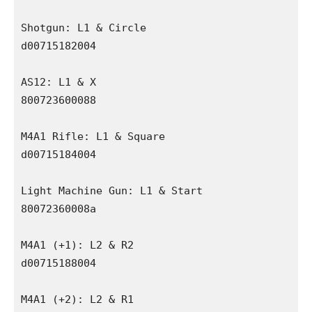
Shotgun: L1 & Circle

d00715182004

AS12: L1 & X

800723600088

M4A1 Rifle: L1 & Square

d00715184004

Light Machine Gun: L1 & Start

80072360008a

M4A1 (+1): L2 & R2

d00715188004

M4A1 (+2): L2 & R1
