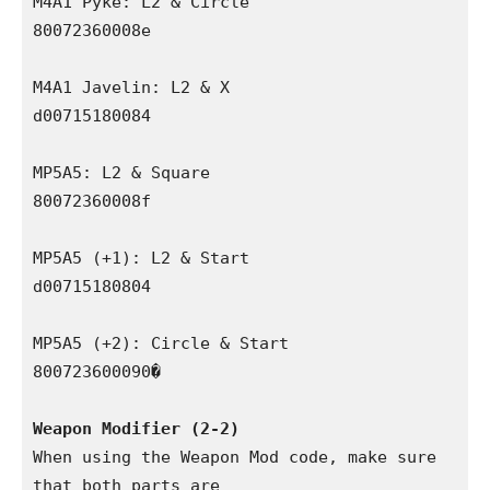
M4A1 Pyke: L2 & Circle

80072360008e

M4A1 Javelin: L2 & X

d00715180084

MP5A5: L2 & Square

80072360008f

MP5A5 (+1): L2 & Start

d00715180804

MP5A5 (+2): Circle & Start

800723600090�

Weapon Modifier (2-2)
When using the Weapon Mod code, make sure 
that both parts are 
