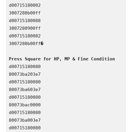
d00715180002

3007280b00ff

d00715180088

3007280900ff

d00715180082

3007280b00ff�

Press Square for HP, MP & Fine Condition
d00715180080

80073ba203e7

d00715180080

80073ba603e7

d00715180080

80073bac0000

d00715180080

80073ba003e7

d00715180080
