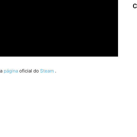
C
na
página
oficial do
Steam
.