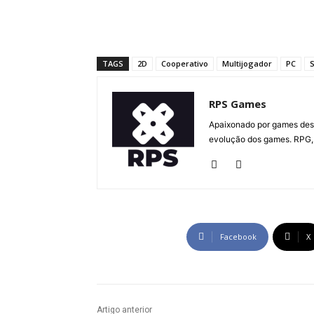
TAGS
2D
Cooperativo
Multijogador
PC
S
RPS Games
Apaixonado por games desd
evolução dos games. RPG, 
Facebook
X
Artigo anterior