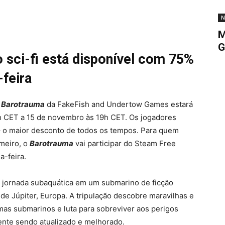
N
M
G
 sci-fi está disponível com 75%
feira
a
Barotrauma
da FakeFish and Undertow Games estará
h CET a 15 de novembro às 19h CET. Os jogadores
 o maior desconto de todos os tempos. Para quem
meiro, o
Barotrauma
vai participar do Steam Free
-feira.
 jornada subaquática em um submarino de ficção
 de Júpiter, Europa. A tripulação descobre maravilhas e
mas submarinos e luta para sobreviver aos perigos
ente sendo atualizado e melhorado.