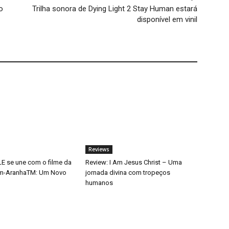
o
Trilha sonora de Dying Light 2 Stay Human estará
disponível em vinil
Reviews
 se une com o filme da
Review: I Am Jesus Christ – Uma
m-AranhaTM: Um Novo
jornada divina com tropeços
humanos