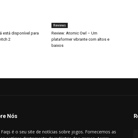
Reviews
á está disponível para
Review: Atomic Owl – Um
itch 2
plataformer vibrante com altos e
baixos
re Nós
R
l Faqs é o seu site de notícias sobre jogos. Fornecemos as