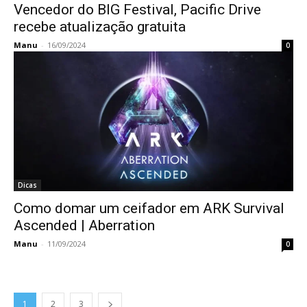
Vencedor do BIG Festival, Pacific Drive
recebe atualização gratuita
Manu
-
16/09/2024
0
Dicas
Como domar um ceifador em ARK Survival
Ascended | Aberration
Manu
-
11/09/2024
0
1
2
3