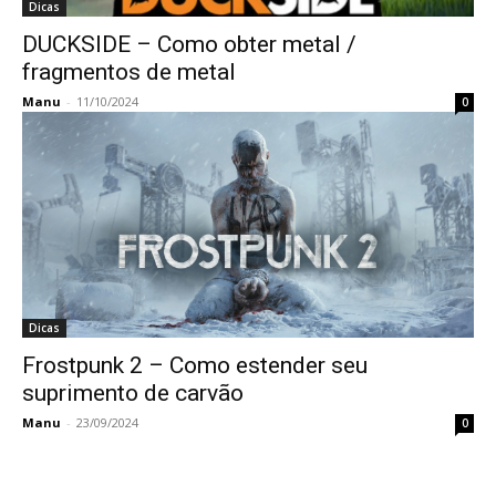
Dicas
DUCKSIDE – Como obter metal /
fragmentos de metal
Manu
-
11/10/2024
0
Dicas
Frostpunk 2 – Como estender seu
suprimento de carvão
Manu
-
23/09/2024
0