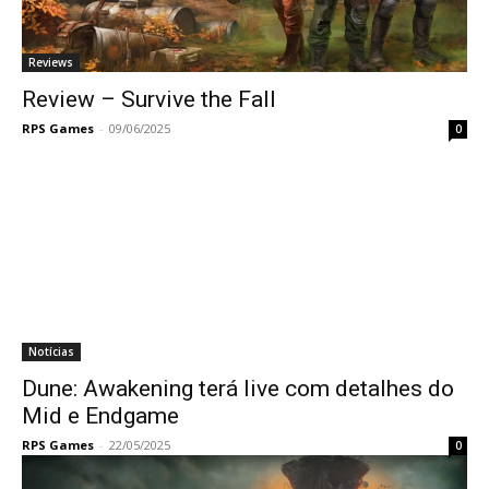
Reviews
Review – Survive the Fall
RPS Games
-
09/06/2025
0
Notícias
Dune: Awakening terá live com detalhes do
Mid e Endgame
RPS Games
-
22/05/2025
0