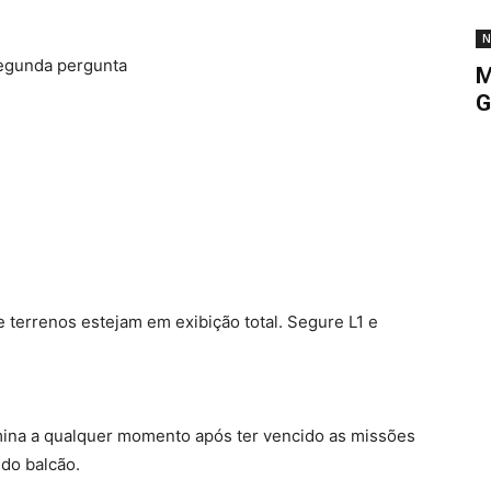
N
segunda pergunta
M
G
terrenos estejam em exibição total. Segure L1 e
mina a qualquer momento após ter vencido as missões
do balcão.