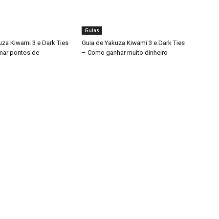
Guias
uza Kiwami 3 e Dark Ties
Guia de Yakuza Kiwami 3 e Dark Ties
mar pontos de
– Como ganhar muito dinheiro