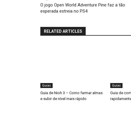
O jogo Open World Adventure Pine faz a tão
esperada estreia no PS4
RELATED ARTICLES
Guias
Guias
Guia de Nioh 3 – Como farmar almas
Guia de como
e subir de nível mais rápido
rapidamente