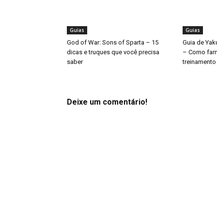
Guias
Guias
God of War: Sons of Sparta – 15
Guia de Yak
dicas e truques que você precisa
– Como far
saber
treinamento
Deixe um comentário!