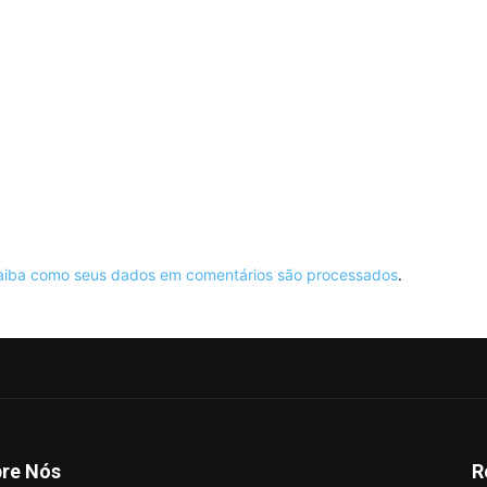
aiba como seus dados em comentários são processados
.
re Nós
R