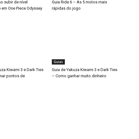
 subir de nível
Guia Ride 6 – As 5 motos mais
 em One Piece Odyssey
rápidas do jogo
Guias
uza Kiwami 3 e Dark Ties
Guia de Yakuza Kiwami 3 e Dark Ties
mar pontos de
– Como ganhar muito dinheiro