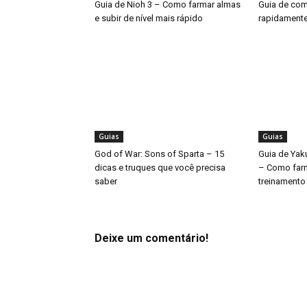
Guia de Nioh 3 – Como farmar almas
Guia de como
e subir de nível mais rápido
rapidamente
Guias
Guias
God of War: Sons of Sparta – 15
Guia de Yak
dicas e truques que você precisa
– Como far
saber
treinamento
Deixe um comentário!