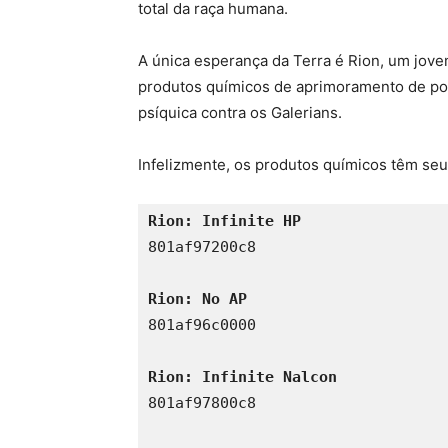
total da raça humana.
A única esperança da Terra é Rion, um jov
produtos químicos de aprimoramento de pod
psíquica contra os Galerians.
Infelizmente, os produtos químicos têm seu
Rion: Infinite HP 
801af97200c8 

Rion: No AP 
801af96c0000 

Rion: Infinite Nalcon 
801af97800c8 
