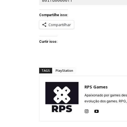
801fd00600ff
Compartilhe isso:
Compartilhar
Curtir isso:
TAGS
PlayStation
RPS Games
Apaixonado por games desd
evolução dos games. RPG, 