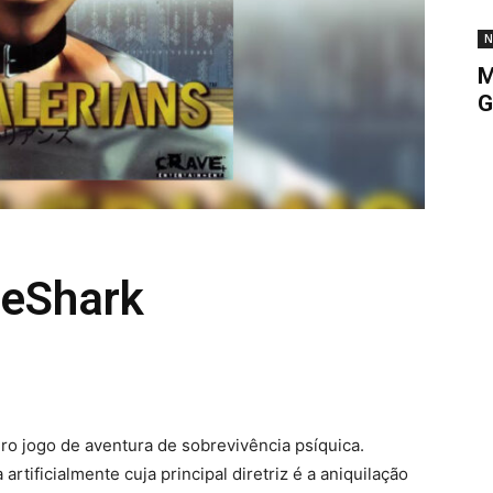
N
M
G
meShark
o jogo de aventura de sobrevivência psíquica.
rtificialmente cuja principal diretriz é a aniquilação