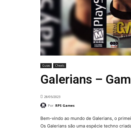
Guias
Cheats
Galerians – Ga
28/05/2023
Por:
RPS Games
Bem-vindo ao mundo de Galerians, o primeir
Os Galerians são uma espécie techno criada a