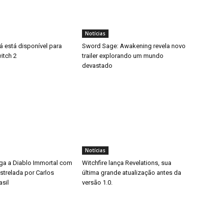
Notícias
á está disponível para
Sword Sage: Awakening revela novo
itch 2
trailer explorando um mundo
devastado
Notícias
ga a Diablo Immortal com
Witchfire lança Revelations, sua
trelada por Carlos
última grande atualização antes da
asil
versão 1.0.