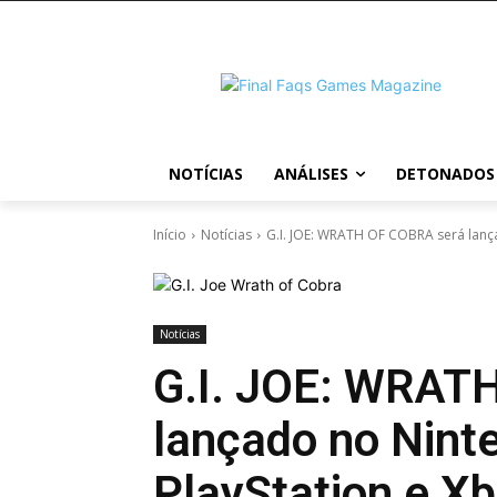
NOTÍCIAS
ANÁLISES
DETONADOS
Início
Notícias
G.I. JOE: WRATH OF COBRA será lançad
Notícias
G.I. JOE: WRAT
lançado no Nint
PlayStation e X