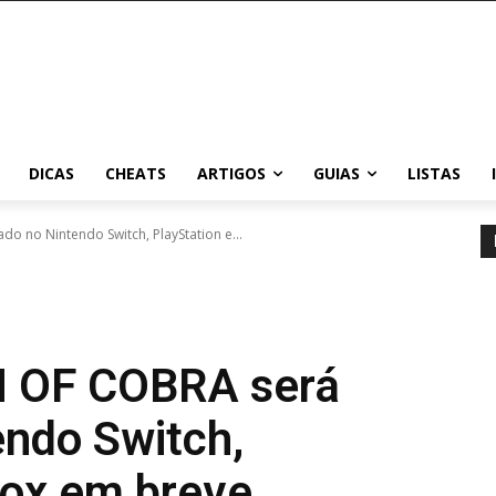
DICAS
CHEATS
ARTIGOS
GUIAS
LISTAS
o no Nintendo Switch, PlayStation e...
H OF COBRA será
endo Switch,
box em breve