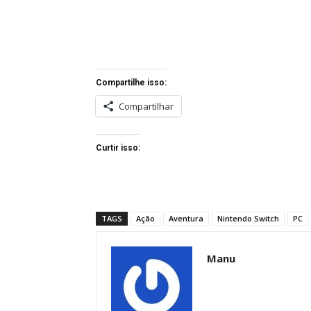
Compartilhe isso:
Compartilhar
Curtir isso:
TAGS
Ação
Aventura
Nintendo Switch
PC
Manu