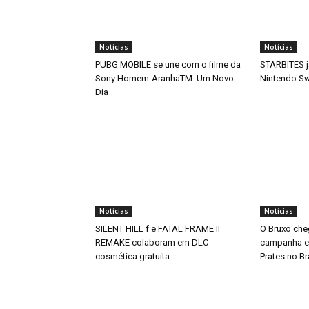
Notícias
Notícias
PUBG MOBILE se une com o filme da
STARBITES j
Sony Homem-AranhaTM: Um Novo
Nintendo Sw
Dia
Notícias
Notícias
SILENT HILL f e FATAL FRAME II
O Bruxo che
REMAKE colaboram em DLC
campanha es
cosmética gratuita
Prates no Br