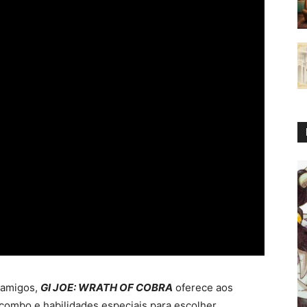
 amigos,
GI JOE: WRATH OF COBRA
oferece aos
combo e habilidades especiais para escolher