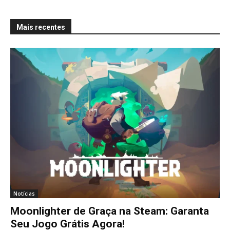
a
r
Mais recentes
r
e
g
a
n
d
o
.
.
.
Notícias
Moonlighter de Graça na Steam: Garanta
Seu Jogo Grátis Agora!