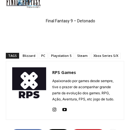
Final Fantasy 9 – Detonado
TAGS
Blizzard
PC
Playstation 5
Steam
Xbox Series S/X
RPS Games
Apaixonado por games desde sempre,
tive o prazer de acompanhar grande
parte da evolução dos games. RPG,
Ação, Aventura, FPS, etc jogo de tudo.