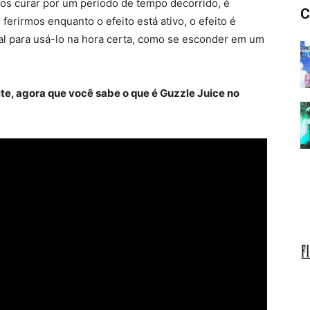
s curar por um período de tempo decorrido, é
C
erirmos enquanto o efeito está ativo, o efeito é
al para usá-lo na hora certa, como se esconder em um
te, agora que você sabe o que é Guzzle Juice no