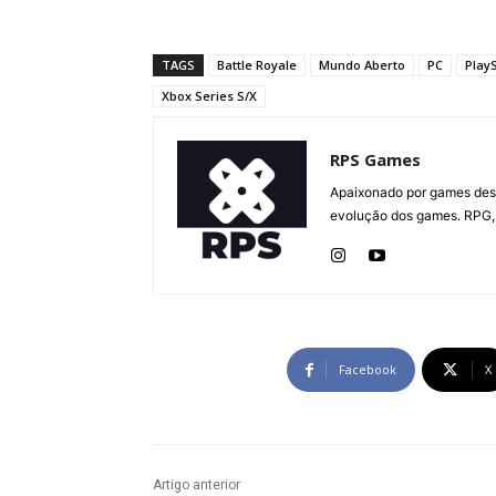
TAGS
Battle Royale
Mundo Aberto
PC
PlayS
Xbox Series S/X
RPS Games
Apaixonado por games desd
evolução dos games. RPG, 
Facebook
X
Artigo anterior