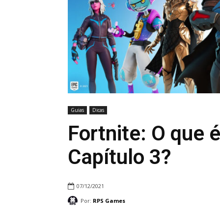
Guias
Dicas
Fortnite: O que 
Capítulo 3?
07/12/2021
Por:
RPS Games