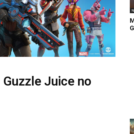
N
M
G
é Guzzle Juice no