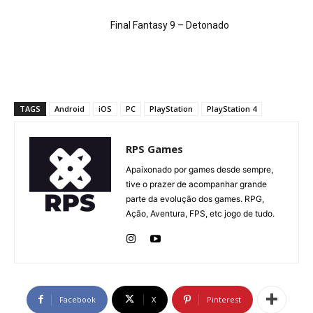
Final Fantasy 9 – Detonado
TAGS
Android
iOS
PC
PlayStation
PlayStation 4
RPS Games
Apaixonado por games desde sempre,
tive o prazer de acompanhar grande
parte da evolução dos games. RPG,
Ação, Aventura, FPS, etc jogo de tudo.
Facebook
X
Pinterest