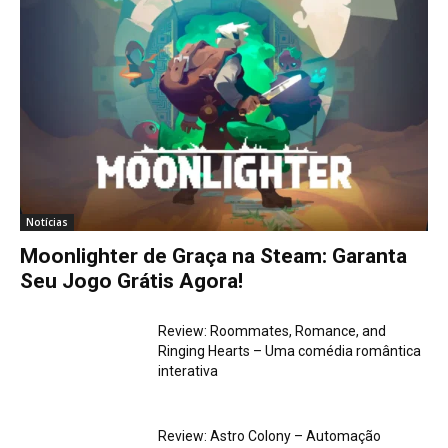
n
d
o
.
.
.
Notícias
Moonlighter de Graça na Steam: Garanta
Seu Jogo Grátis Agora!
Review: Roommates, Romance, and
Ringing Hearts – Uma comédia romântica
interativa
Review: Astro Colony – Automação