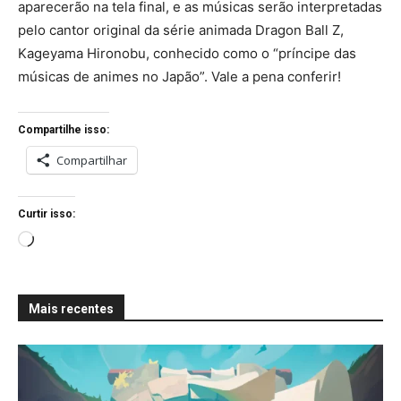
aparecerão na tela final, e as músicas serão interpretadas
pelo cantor original da série animada Dragon Ball Z,
Kageyama Hironobu, conhecido como o “príncipe das
músicas de animes no Japão”. Vale a pena conferir!
Compartilhe isso:
Compartilhar
Curtir isso:
C
a
r
Mais recentes
r
e
g
a