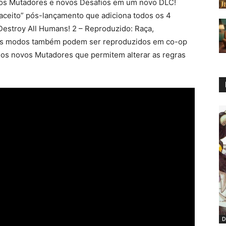
vos Mutadores e novos Desafios em um novo DLC!
aceito” pós-lançamento que adiciona todos os 4
Destroy All Humans! 2 – Reproduzido: Raça,
s modos também podem ser reproduzidos em co-op
ários novos Mutadores que permitem alterar as regras
D