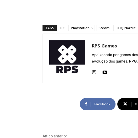
TAGS
PC
Playstation 5
Steam
THQ Nordic
RPS Games
Apaixonado por games desd
evolução dos games. RPG, 
Facebook
X
Artigo anterior