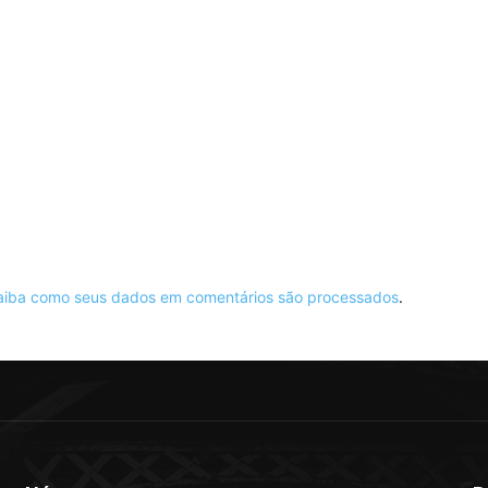
aiba como seus dados em comentários são processados
.