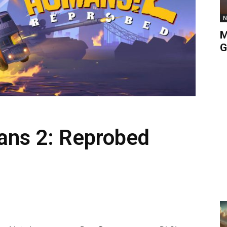
N
M
G
ans 2: Reprobed