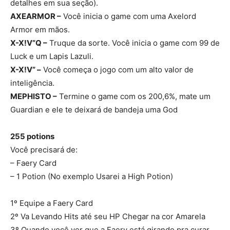
detalhes em sua seção).
AXEARMOR –
Você inicia o game com uma Axelord
Armor em mãos.
X-X!V”Q –
Truque da sorte. Você inicia o game com 99 de
Luck e um Lapis Lazuli.
X-X!V” –
Você começa o jogo com um alto valor de
inteligência.
MEPHISTO –
Termine o game com os 200,6%, mate um
Guardian e ele te deixará de bandeja uma God
255 potions
Você precisará de:
– Faery Card
– 1 Potion (No exemplo Usarei a High Potion)
1º Equipe a Faery Card
2º Va Levando Hits até seu HP Chegar na cor Amarela
3º Quando você ver que a Faery está girando pra curar