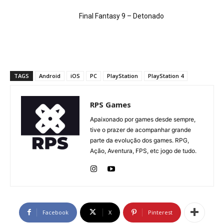
Final Fantasy 9 – Detonado
TAGS
Android
iOS
PC
PlayStation
PlayStation 4
RPS Games
Apaixonado por games desde sempre,
tive o prazer de acompanhar grande
parte da evolução dos games. RPG,
Ação, Aventura, FPS, etc jogo de tudo.
Facebook
X
Pinterest