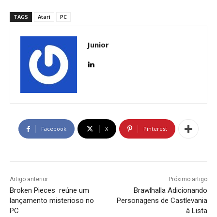
TAGS
Atari
PC
Junior
Facebook
X
Pinterest
Artigo anterior
Próximo artigo
Broken Pieces reúne um
Brawlhalla Adicionando
lançamento misterioso no
Personagens de Castlevania
PC
à Lista