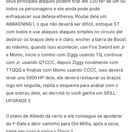
seus principais ataques podem tirar até 230 HP de um ou
todos os personagens e ele ainda pode pode
enfraquecer sua defesa etherea, Roube dele um
AWAKENING I, o que não deverá ser difícil, estoque ST
com todos e use ataques ataques simples no círculo até
destruir os braços dele e é claro, encher a barra de Boost
ao máximo, quando isso acontecer, use Fire Sword em Jr
e Momo, inicie o combo com Ziggy usando TQ, continue
com Jr. usando QTCCC, depois Ziggy novamente com
TTQQQ e finalize com Momo usando CCCC, isso deverá
levar uns 5000 HP dele, ele deverá restaurar os braços
logo em seguida, repita o esquema para acabar com o
que sobrou dele, ao derrotá-lo você ganha um SKILL
UPGRADE E
O plano de Albedo dá certo e ele consegue se apoderar
da Y-Data e abrir caminho para Old Miltia, após a cena,
salve seu jogo e insira o Disco 2.