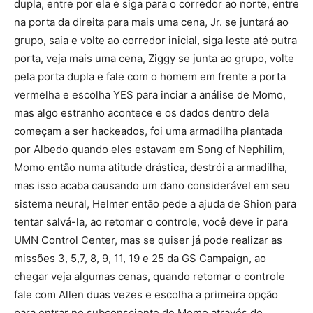
dupla, entre por ela e siga para o corredor ao norte, entre
na porta da direita para mais uma cena, Jr. se juntará ao
grupo, saia e volte ao corredor inicial, siga leste até outra
porta, veja mais uma cena, Ziggy se junta ao grupo, volte
pela porta dupla e fale com o homem em frente a porta
vermelha e escolha YES para inciar a análise de Momo,
mas algo estranho acontece e os dados dentro dela
começam a ser hackeados, foi uma armadilha plantada
por Albedo quando eles estavam em Song of Nephilim,
Momo então numa atitude drástica, destrói a armadilha,
mas isso acaba causando um dano considerável em seu
sistema neural, Helmer então pede a ajuda de Shion para
tentar salvá-la, ao retomar o controle, você deve ir para
UMN Control Center, mas se quiser já pode realizar as
missões 3, 5,7, 8, 9, 11, 19 e 25 da GS Campaign, ao
chegar veja algumas cenas, quando retomar o controle
fale com Allen duas vezes e escolha a primeira opção
para entrar no subconsciente de Momo através do