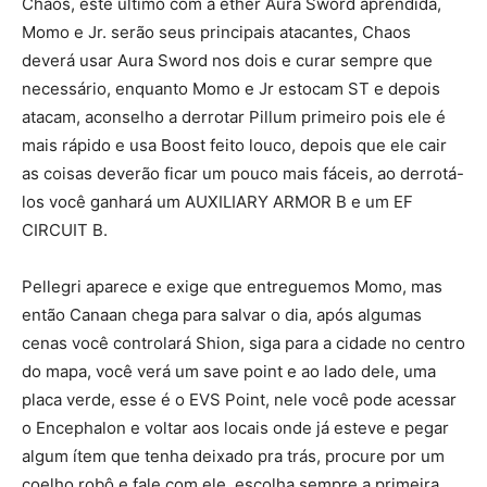
Chaos, este último com a ether Aura Sword aprendida,
Momo e Jr. serão seus principais atacantes, Chaos
deverá usar Aura Sword nos dois e curar sempre que
necessário, enquanto Momo e Jr estocam ST e depois
atacam, aconselho a derrotar Pillum primeiro pois ele é
mais rápido e usa Boost feito louco, depois que ele cair
as coisas deverão ficar um pouco mais fáceis, ao derrotá-
los você ganhará um AUXILIARY ARMOR B e um EF
CIRCUIT B.
Pellegri aparece e exige que entreguemos Momo, mas
então Canaan chega para salvar o dia, após algumas
cenas você controlará Shion, siga para a cidade no centro
do mapa, você verá um save point e ao lado dele, uma
placa verde, esse é o EVS Point, nele você pode acessar
o Encephalon e voltar aos locais onde já esteve e pegar
algum ítem que tenha deixado pra trás, procure por um
coelho robô e fale com ele, escolha sempre a primeira