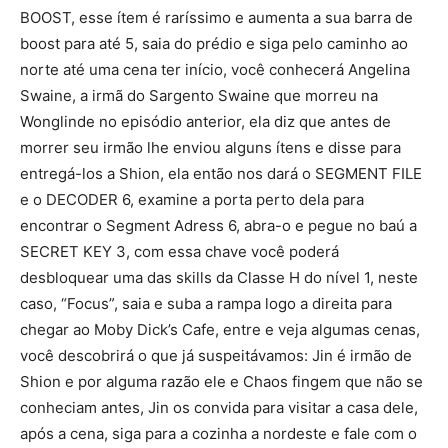
BOOST, esse ítem é raríssimo e aumenta a sua barra de
boost para até 5, saia do prédio e siga pelo caminho ao
norte até uma cena ter início, você conhecerá Angelina
Swaine, a irmã do Sargento Swaine que morreu na
Wonglinde no episódio anterior, ela diz que antes de
morrer seu irmão lhe enviou alguns ítens e disse para
entregá-los a Shion, ela então nos dará o SEGMENT FILE
e o DECODER 6, examine a porta perto dela para
encontrar o Segment Adress 6, abra-o e pegue no baú a
SECRET KEY 3, com essa chave você poderá
desbloquear uma das skills da Classe H do nível 1, neste
caso, “Focus”, saia e suba a rampa logo a direita para
chegar ao Moby Dick’s Cafe, entre e veja algumas cenas,
você descobrirá o que já suspeitávamos: Jin é irmão de
Shion e por alguma razão ele e Chaos fingem que não se
conheciam antes, Jin os convida para visitar a casa dele,
após a cena, siga para a cozinha a nordeste e fale com o