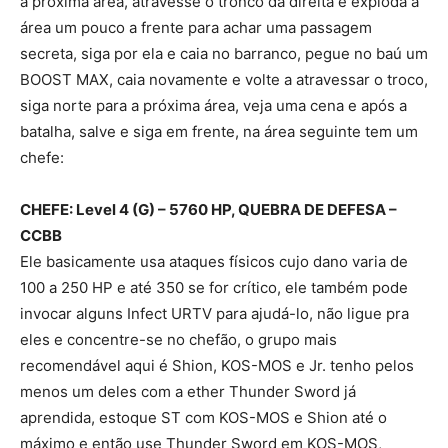
a próxima área, atravesse o tronco da direita e exploda a
área um pouco a frente para achar uma passagem
secreta, siga por ela e caia no barranco, pegue no baú um
BOOST MAX, caia novamente e volte a atravessar o troco,
siga norte para a próxima área, veja uma cena e após a
batalha, salve e siga em frente, na área seguinte tem um
chefe:
CHEFE: Level 4 (G) – 5760 HP, QUEBRA DE DEFESA –
CCBB
Ele basicamente usa ataques físicos cujo dano varia de
100 a 250 HP e até 350 se for crítico, ele também pode
invocar alguns Infect URTV para ajudá-lo, não ligue pra
eles e concentre-se no chefão, o grupo mais
recomendável aqui é Shion, KOS-MOS e Jr. tenho pelos
menos um deles com a ether Thunder Sword já
aprendida, estoque ST com KOS-MOS e Shion até o
máximo e então use Thunder Sword em KOS-MOS,