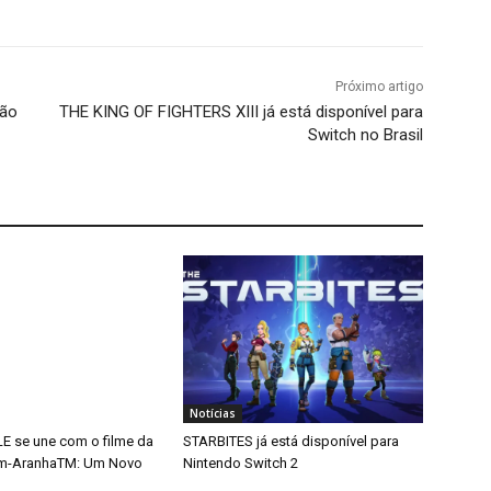
Próximo artigo
ção
THE KING OF FIGHTERS XIII já está disponível para
Switch no Brasil
Notícias
 se une com o filme da
STARBITES já está disponível para
m-AranhaTM: Um Novo
Nintendo Switch 2