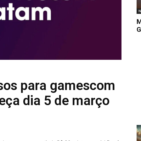
N
M
G
ssos para gamescom
ça dia 5 de março