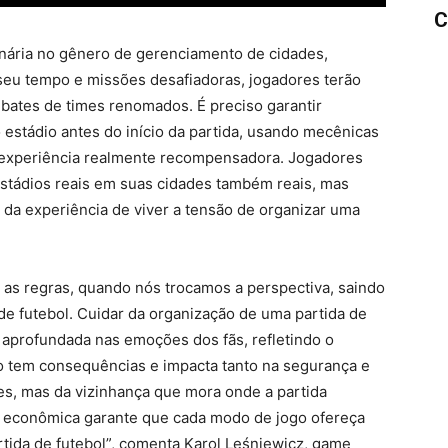
C
onária no gênero de gerenciamento de cidades,
eu tempo e missões desafiadoras, jogadores terão
bates de times renomados. É preciso garantir
estádio antes do início da partida, usando mecênicas
a experiência realmente recompensadora. Jogadores
stádios reais em suas cidades também reais, mas
 da experiência de viver a tensão de organizar uma
as regras, quando nós trocamos a perspectiva, saindo
de futebol. Cuidar da organização de uma partida de
e aprofundada nas emoções dos fãs, refletindo o
ão tem consequências e impacta tanto na segurança e
es, mas da vizinhança que mora onde a partida
 e econômica garante que cada modo de jogo ofereça
tida de futebol”, comenta Karol Leśniewicz, game