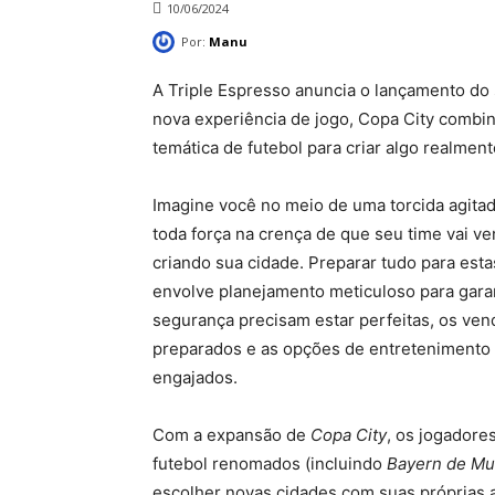
10/06/2024
Por:
Manu
A Triple Espresso anuncia o lançamento do 
nova experiência de jogo, Copa City comb
temática de futebol para criar algo realme
Imagine você no meio de uma torcida agitad
toda força na crença de que seu time vai v
criando sua cidade. Preparar tudo para esta
envolve planejamento meticuloso para garan
segurança precisam estar perfeitas, os ve
preparados e as opções de entretenimento 
engajados.
Com a expansão de
Copa City
, os jogadore
futebol renomados (incluindo
Bayern de Mu
escolher novas cidades com suas próprias a