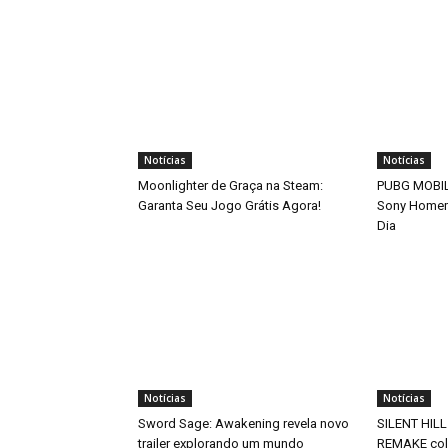
Notícias
Notícias
Moonlighter de Graça na Steam:
PUBG MOBILE
Garanta Seu Jogo Grátis Agora!
Sony Home
Dia
Notícias
Notícias
Sword Sage: Awakening revela novo
SILENT HILL
trailer explorando um mundo
REMAKE col