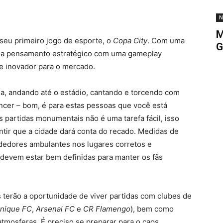
N
M
seu primeiro jogo de esporte, o
Copa City
. Com uma
G
ina pensamento estratégico com uma gameplay
nte inovador para o mercado.
a, andando até o estádio, cantando e torcendo com
encer – bom, é para estas pessoas que você está
s partidas monumentais não é uma tarefa fácil, isso
tir que a cidade dará conta do recado. Medidas de
ndedores ambulantes nos lugares corretos e
devem estar bem definidas para manter os fãs
s terão a oportunidade de viver partidas com clubes de
nique FC
,
Arsenal FC
e
CR Flamengo
), bem como
tmosferas. É preciso se preparar para o caos,