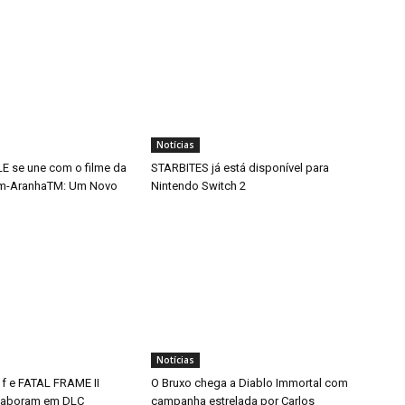
Notícias
 se une com o filme da
STARBITES já está disponível para
m-AranhaTM: Um Novo
Nintendo Switch 2
Notícias
 f e FATAL FRAME II
O Bruxo chega a Diablo Immortal com
aboram em DLC
campanha estrelada por Carlos