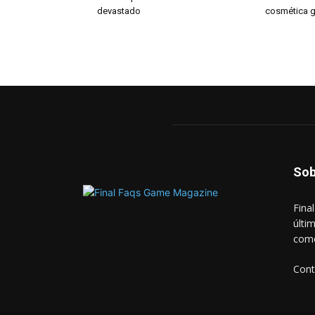
devastado
cosmética g
Sob
Fina
últi
como
Cont