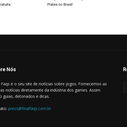
ratuita
Prates no Brasil
re Nós
R
l Faqs é o seu site de notícias sobre jogos. Fornecemos as
mas notícias diretamente da indústria dos games. Assim
 guias, detonados e dicas.
ato:
press@finalfaqs.com.br