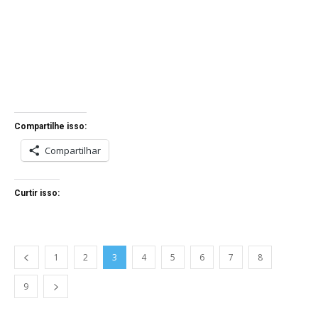
Compartilhe isso:
Compartilhar
Curtir isso:
1
2
3
4
5
6
7
8
9