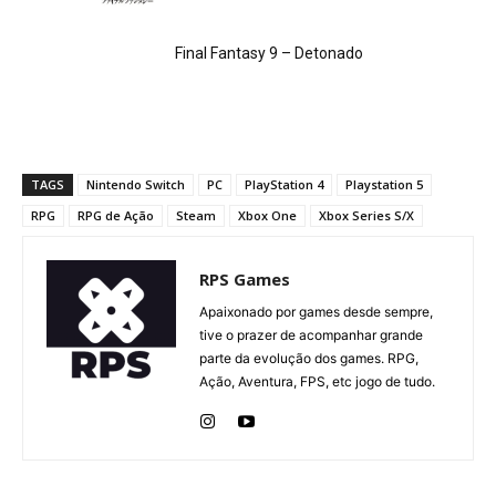
Final Fantasy 9 – Detonado
TAGS
Nintendo Switch
PC
PlayStation 4
Playstation 5
RPG
RPG de Ação
Steam
Xbox One
Xbox Series S/X
RPS Games
Apaixonado por games desde sempre,
tive o prazer de acompanhar grande
parte da evolução dos games. RPG,
Ação, Aventura, FPS, etc jogo de tudo.