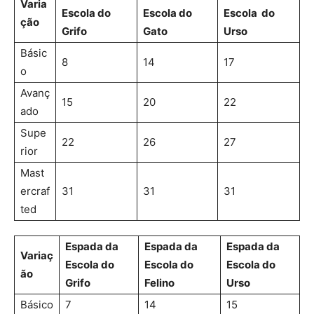
Varia
Escola do
Escola do
Escola do
ção
Grifo
Gato
Urso
Básic
8
14
17
o
Avanç
15
20
22
ado
Supe
22
26
27
rior
Mast
ercraf
31
31
31
ted
Espada da
Espada da
Espada da
Variaç
Escola do
Escola do
Escola do
ão
Grifo
Felino
Urso
Básico
7
14
15