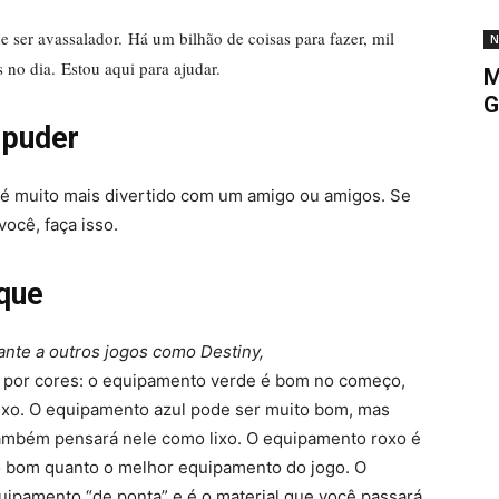
 ser avassalador. Há um bilhão de coisas para fazer, mil
N
no dia. Estou aqui para ajudar.
M
G
 puder
é muito mais divertido com um amigo ou amigos. Se
ocê, faça isso.
que
ante a outros jogos como Destiny,
o por cores: o equipamento verde é bom no começo,
ixo. O equipamento azul pode ser muito bom, mas
 também pensará nele como lixo. O equipamento roxo é
o bom quanto o melhor equipamento do jogo. O
ipamento “de ponta” e é o material que você passará