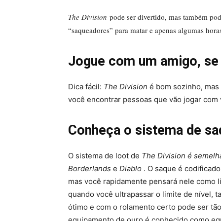
The Division
pode ser divertido, mas também pode
“saqueadores” para matar e apenas algumas horas 
Jogue com um amigo, se
Dica fácil:
The Division
é bom sozinho, mas 
você encontrar pessoas que vão jogar com v
Conheça o sistema de sa
O sistema de loot de
The Division é semelh
Borderlands
e
Diablo
. O saque é codificad
mas você rapidamente pensará nele como l
quando você ultrapassar o limite de nível,
ótimo e com o rolamento certo pode ser tã
equipamento de ouro é conhecido como equ