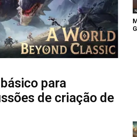
N
M
G
 básico para
issões de criação de