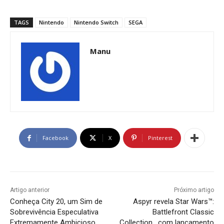
TAGS
Nintendo
Nintendo Switch
SEGA
Manu
Facebook
X
Pinterest
Artigo anterior
Próximo artigo
Conheça City 20, um Sim de
Aspyr revela Star Wars™:
Sobrevivência Especulativa
Battlefront Classic
Extremamente Ambicioso
Collection , com lançamento