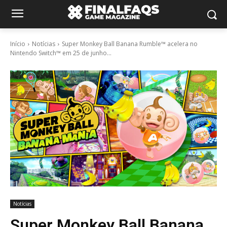
Início
Notícias
Super Monkey Ball Banana Rumble™ acelera no
Nintendo Switch™ em 25 de junho...
Notícias
Super Monkey Ball Banana